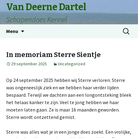
Van Deerne Dartel
Schapendoes Kennel
Naar
Zoeken
Menu
de
naar:
inhoud
springen
In memoriam Sterre Sientje
29 september 2025
Uncategorized
Op 24 september 2025 hebben wij Sterre verloren. Sterre
was ongeneeslijk ziek en we hebben haar verder lijden
bespaard. Terwijl we dachten aan een longontsteking bleek
het helaas kanker te zijn. Veel te jong hebben we haar
moeten laten gaan. Ze is maar 16 maanden geworden.
Sterre wordt ontzettend gemist.
Sterre was alles wat je in een jonge does zoekt. Een vrolijke,