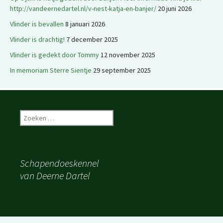
http://vandeernedartel.nl/v-nest-katja-en-banjer/
20 juni 2026
Vlinder is bevallen
8 januari 2026
Vlinder is drachtig!
7 december 2025
Vlinder is gedekt door Tommy
12 november 2025
In memoriam Sterre Sientje
29 september 2025
Zoeken
naar:
Schapendoeskennel
van Deerne Dartel